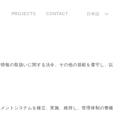
L
PROJECTS
CONTACT
日本語
a
n
g
u
人情報の取扱いに関する法令、その他の規範を遵守し、以
a
g
e
ジメントシステムを確立、実施、維持し、管理体制の整備